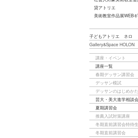
貸アトリエ
美術教室作品展WEB
子どもアトリエ ネロ
Gallery&Space HOLON
講座・イベント
講座一覧
春期デッサン講習会
デッサン模試
デッサンのはじめかた v
芸大・美大進学相談
夏期講習会
推薦入試対策講座
冬期直前講習会特待
冬期直前講習会