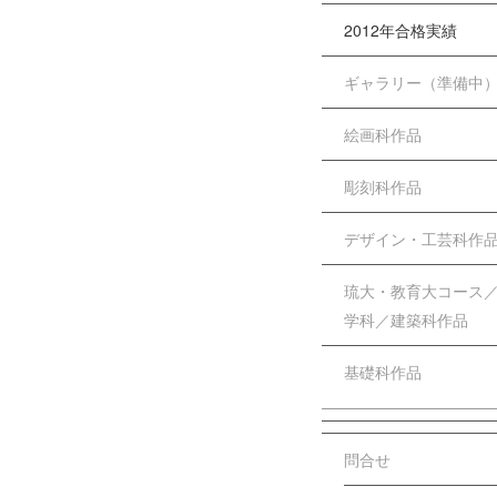
2012年合格実績
ギャラリー（準備中
絵画科作品
彫刻科作品
デザイン・工芸科作
琉大・教育大コース
学科／建築科作品
基礎科作品
問合せ